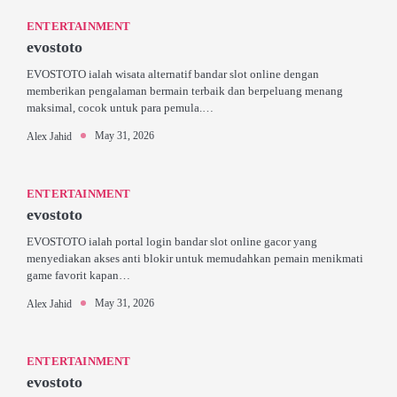
ENTERTAINMENT
evostoto
EVOSTOTO ialah wisata alternatif bandar slot online dengan
memberikan pengalaman bermain terbaik dan berpeluang menang
maksimal, cocok untuk para pemula.…
May 31, 2026
Alex Jahid
ENTERTAINMENT
evostoto
EVOSTOTO ialah portal login bandar slot online gacor yang
menyediakan akses anti blokir untuk memudahkan pemain menikmati
game favorit kapan…
May 31, 2026
Alex Jahid
ENTERTAINMENT
evostoto