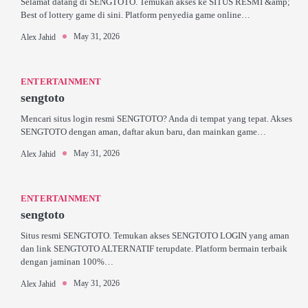
Selamat datang di SENGTOTO. Temukan akses ke SITUS RESMI &amp;
Best of lottery game di sini. Platform penyedia game online…
May 31, 2026
Alex Jahid
ENTERTAINMENT
sengtoto
Mencari situs login resmi SENGTOTO? Anda di tempat yang tepat. Akses
SENGTOTO dengan aman, daftar akun baru, dan mainkan game…
May 31, 2026
Alex Jahid
ENTERTAINMENT
sengtoto
Situs resmi SENGTOTO. Temukan akses SENGTOTO LOGIN yang aman
dan link SENGTOTO ALTERNATIF terupdate. Platform bermain terbaik
dengan jaminan 100%…
May 31, 2026
Alex Jahid