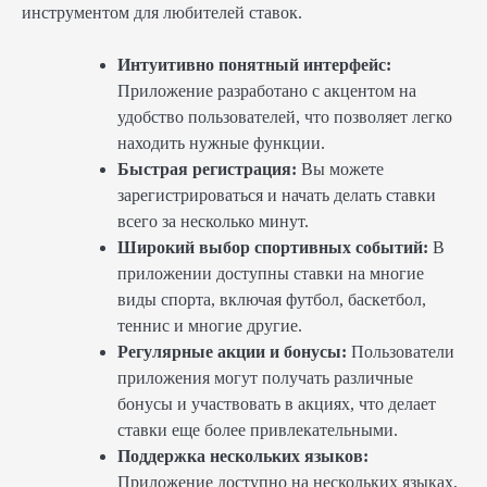
инструментом для любителей ставок.
Интуитивно понятный интерфейс:
Приложение разработано с акцентом на
удобство пользователей, что позволяет легко
находить нужные функции.
Быстрая регистрация:
Вы можете
зарегистрироваться и начать делать ставки
всего за несколько минут.
Широкий выбор спортивных событий:
В
приложении доступны ставки на многие
виды спорта, включая футбол, баскетбол,
теннис и многие другие.
Регулярные акции и бонусы:
Пользователи
приложения могут получать различные
бонусы и участвовать в акциях, что делает
ставки еще более привлекательными.
Поддержка нескольких языков:
Приложение доступно на нескольких языках,