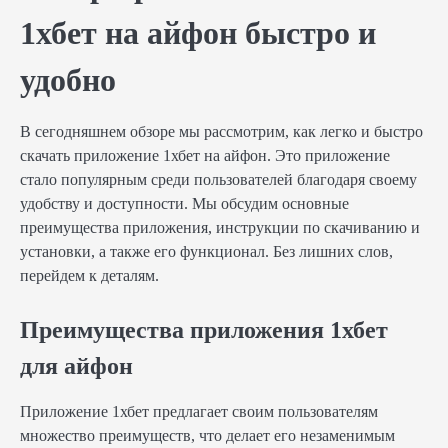
1хбет на айфон быстро и
удобно
В сегодняшнем обзоре мы рассмотрим, как легко и быстро
скачать приложение 1хбет на айфон. Это приложение
стало популярным среди пользователей благодаря своему
удобству и доступности. Мы обсудим основные
преимущества приложения, инструкции по скачиванию и
установки, а также его функционал. Без лишних слов,
перейдем к деталям.
Преимущества приложения 1хбет
для айфон
Приложение 1хбет предлагает своим пользователям
множество преимуществ, что делает его незаменимым