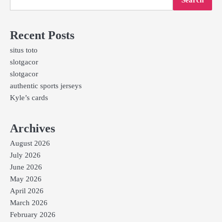
Search
Recent Posts
situs toto
slotgacor
slotgacor
authentic sports jerseys
Kyle’s cards
Archives
August 2026
July 2026
June 2026
May 2026
April 2026
March 2026
February 2026